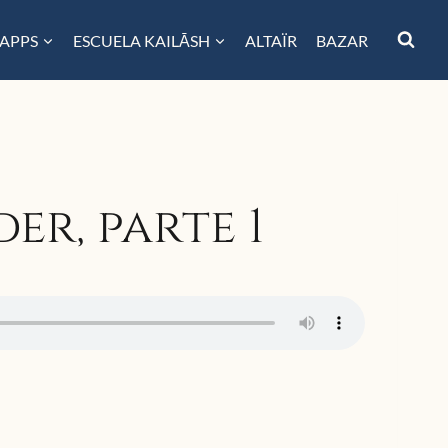
 APPS
ESCUELA KAILĀSH
ALTAÏR
BAZAR
er, parte 1