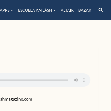
 APPS
ESCUELA KAILĀSH
ALTAÏR
BAZAR
ilashmagazine.com