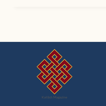
Kailãsh Magazine