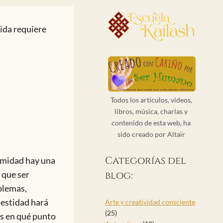
vida requiere
Todos los artículos, videos,
libros, música, charlas y
contenido de esta web, ha
sido creado por Altaïr
Categorías del
timidad hay una
 que ser
blog:
oblemas,
nestidad hará
Arte y creatividad consciente
(25)
as en qué punto