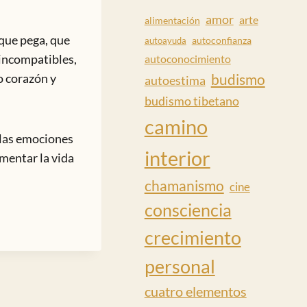
amor
arte
alimentación
que pega, que
autoconfianza
autoayuda
 incompatibles,
autoconocimiento
budismo
o corazón y
autoestima
budismo tibetano
camino
 las emociones
interior
mentar la vida
chamanismo
cine
consciencia
crecimiento
personal
cuatro elementos