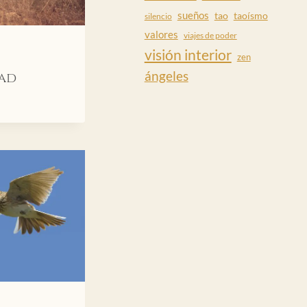
sueños
tao
taoísmo
silencio
valores
viajes de poder
visión interior
zen
ángeles
dad