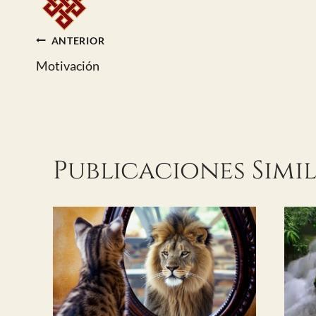
Navegación
ANTERIOR
Motivación
de
entradas
Publicaciones Simi