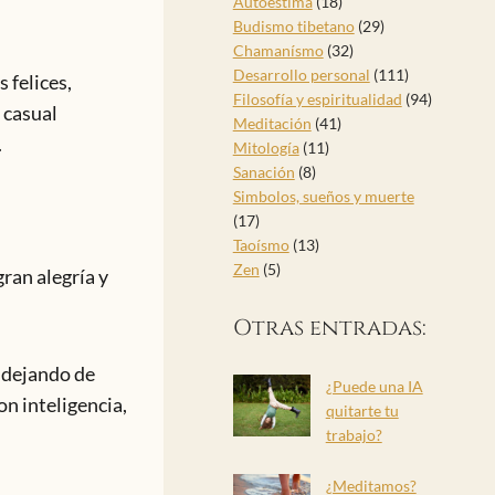
Autoestima
(18)
Budismo tibetano
(29)
Chamanísmo
(32)
Desarrollo personal
(111)
 felices,
Filosofía y espiritualidad
(94)
 casual
Meditación
(41)
.
Mitología
(11)
Sanación
(8)
Simbolos, sueños y muerte
(17)
Taoísmo
(13)
Zen
(5)
gran alegría y
Otras entradas:
 dejando de
¿Puede una IA
on inteligencia,
quitarte tu
trabajo?
¿Meditamos?