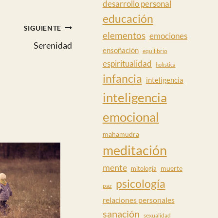
desarrollo personal
educación
SIGUIENTE
elementos
emociones
Serenidad
ensoñación
equilibrio
espiritualidad
holística
infancia
inteligencia
inteligencia
emocional
mahamudra
meditación
mente
muerte
mitología
psicología
paz
relaciones personales
sanación
sexualidad