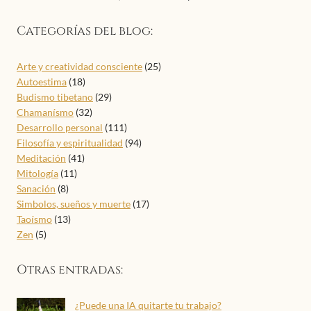
Categorías del blog:
Arte y creatividad consciente
(25)
Autoestima
(18)
Budismo tibetano
(29)
Chamanísmo
(32)
Desarrollo personal
(111)
Filosofía y espiritualidad
(94)
Meditación
(41)
Mitología
(11)
Sanación
(8)
Simbolos, sueños y muerte
(17)
Taoísmo
(13)
Zen
(5)
Otras entradas:
¿Puede una IA quitarte tu trabajo?