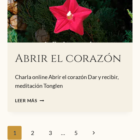
Abrir el corazón
Charla online Abrir el corazón Dar y recibir,
meditación Tonglen
ABRIR
LEER MÁS
EL
CORAZÓN
Navegación
Siguiente
1
2
3
…
5