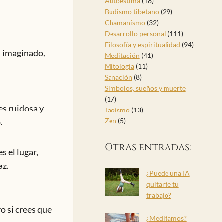
Autoestima
(18)
Budismo tibetano
(29)
Chamanísmo
(32)
Desarrollo personal
(111)
Filosofía y espiritualidad
(94)
as imaginado,
Meditación
(41)
Mitología
(11)
Sanación
(8)
Simbolos, sueños y muerte
(17)
es ruidosa y
Taoísmo
(13)
.
Zen
(5)
Otras entradas:
s el lugar,
az.
¿Puede una IA
quitarte tu
trabajo?
o si crees que
¿Meditamos?