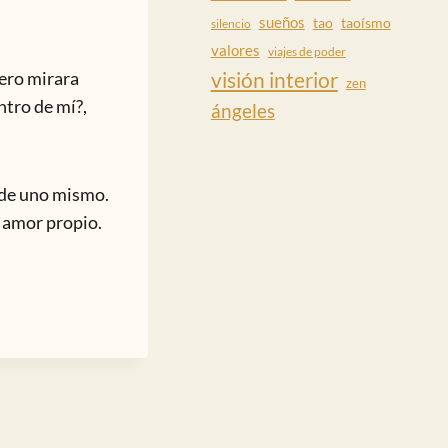
sueños
tao
taoísmo
silencio
valores
viajes de poder
visión interior
mero mirara
zen
ntro de mí?,
ángeles
e de uno mismo.
l amor propio.