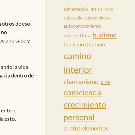
amor
arte
alimentación
autoconfianza
autoayuda
 otros de eso
autoconocimiento
 no
budismo
autoestima
ue uno sabe y
budismo tibetano
camino
jando la vida
interior
hacia dentro de
chamanismo
cine
consciencia
crecimiento
 entero.
personal
e esto.
cuatro elementos