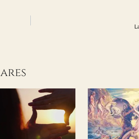
L
lares