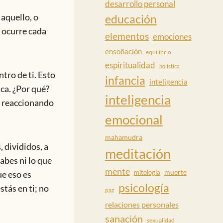
desarrollo personal
 aquello, o
educación
é ocurre cada
elementos
emociones
ensoñación
equilibrio
espiritualidad
holística
tro de ti. Esto
infancia
inteligencia
ica. ¿Por qué?
inteligencia
a, reaccionando
emocional
mahamudra
, divididos, a
meditación
sabes ni lo que
mente
muerte
mitología
ue eso es
psicología
stás en ti; no
paz
relaciones personales
sanación
sexualidad