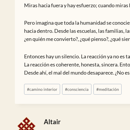
Miras hacia fuera y hay esfuerzo; cuando miras 
Pero imagina que toda la humanidad se conocier
hacia dentro. Desde las escuelas, las familias, 
¿en quién me convierto?, ¿qué pienso?, ¿qué sie
Entonces hay un silencio. La reacción ya no es 
La reacción es coherente, honesta, sincera. Ent
Desde ahí, el mal del mundo desaparece. ¿No es 
Etiquetas
#
camino interior
#
consciencia
#
meditación
de
la
entrada:
Altair