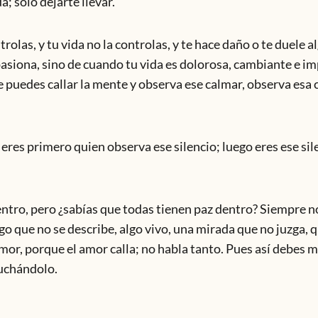
; solo dejarte llevar.
olas, y tu vida no la controlas, y te hace daño o te duele a
pasiona, sino de cuando tu vida es dolorosa, cambiante e i
puedes callar la mente y observa ese calmar, observa esa 
 eres primero quien observa ese silencio; luego eres ese sil
ntro, pero ¿sabías que todas tienen paz dentro? Siempre n
o que no se describe, algo vivo, una mirada que no juzga, q
or, porque el amor calla; no habla tanto. Pues así debes mi
cuchándolo.