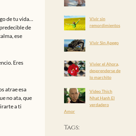
lgo de tu vida…
Vivir sin
remordimientos
mpredecible de
calma, ese
Vivir Sin Apego
encio. Eres
Vivier el Ahora,
desprenderse de
lo marchito
os atrae esa
Video Thich
ue no ata, que
Nhat Hanh El
verdadero
rarte a ti
Amor
Tags: