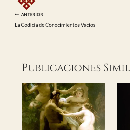
Navegación
ANTERIOR
La Codicia de Conocimientos Vacíos
de
entradas
Publicaciones Simi