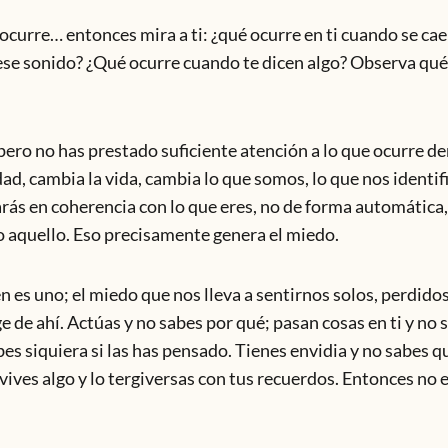
lgo ocurre… entonces mira a ti: ¿qué ocurre en ti cuando se cae
 ese sonido? ¿Qué ocurre cuando te dicen algo? Observa qu
pero no has prestado suficiente atención a lo que ocurre den
d, cambia la vida, cambia lo que somos, lo que nos identif
uarás en coherencia con lo que eres, no de forma automátic
o aquello. Eso precisamente genera el miedo.
n es uno; el miedo que nos lleva a sentirnos solos, perdidos
e de ahí. Actúas y no sabes por qué; pasan cosas en ti y no 
es siquiera si las has pensado. Tienes envidia y no sabes q
vives algo y lo tergiversas con tus recuerdos. Entonces no e