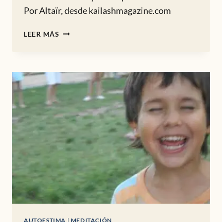
Por Altaïr, desde kailashmagazine.com
LA
LEER MÁS
AUSENCIA
DE
DUDA
Y
EL
COMPROMISO
CON
EL
SER
AUTOESTIMA
|
MEDITACIÓN