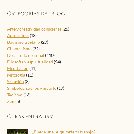
Categorías del blog:
Arte y creatividad consciente
(25)
Autoestima
(18)
Budismo tibetano
(29)
Chamanísmo
(32)
Desarrollo personal
(110)
Filosofía y espiritualidad
(94)
Meditación
(41)
Mitología
(11)
Sanación
(8)
Simbolos, sueños y muerte
(17)
Taoísmo
(13)
Zen
(5)
Otras entradas:
¿Puede una IA quitarte tu trabajo?