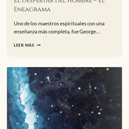
El despertar del hombre – El
Eneagrama
Uno de los maestros espirituales con una
enseñanza más completa, fue George…
EL
LEER MÁS
DESPERTAR
DEL
HOMBRE
–
EL
ENEAGRAMA