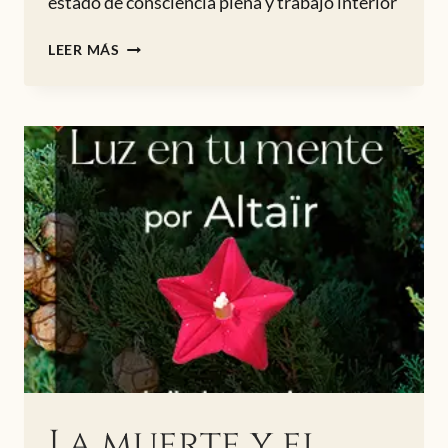
estado de consciencia plena y trabajo interior
LA
LEER MÁS
CONCIENCIA:
MEDITACIÓN
Y
ESPACIO
INTERIOR
La muerte y el