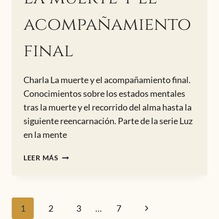
acompañamiento
final
Charla La muerte y el acompañamiento final.
Conocimientos sobre los estados mentales
tras la muerte y el recorrido del alma hasta la
siguiente reencarnación. Parte de la serie Luz
en la mente
LA
LEER MÁS
MUERTE
Y
EL
ACOMPAÑAMIENTO
Navegación
Siguiente
1
2
3
…
7
FINAL