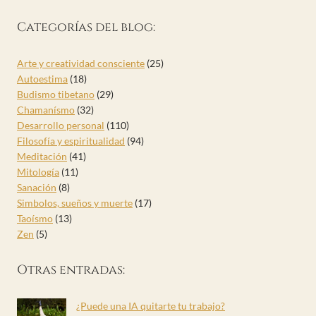
Categorías del blog:
Arte y creatividad consciente
(25)
Autoestima
(18)
Budismo tibetano
(29)
Chamanísmo
(32)
Desarrollo personal
(110)
Filosofía y espiritualidad
(94)
Meditación
(41)
Mitología
(11)
Sanación
(8)
Simbolos, sueños y muerte
(17)
Taoísmo
(13)
Zen
(5)
Otras entradas:
¿Puede una IA quitarte tu trabajo?