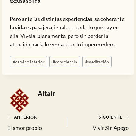
excusa sólida.
Pero ante las distintas experiencias, se coherente,
la vida es pasajera, igual que todo lo que hay en
ella. Vívela, plenamente, pero sin perder la
atención hacia lo verdadero, lo imperecedero.
Etiquetas
#
camino interior
#
consciencia
#
meditación
de
la
entrada:
Altair
Navegación
ANTERIOR
SIGUIENTE
El amor propio
Vivir Sin Apego