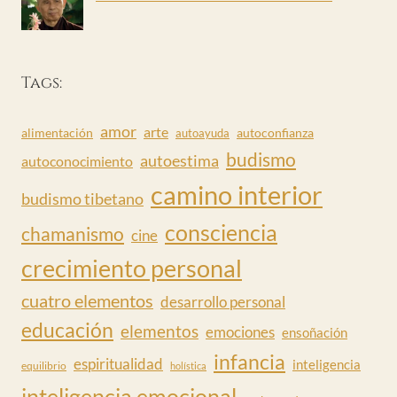
Tags:
amor
arte
alimentación
autoconfianza
autoayuda
budismo
autoestima
autoconocimiento
camino interior
budismo tibetano
consciencia
chamanismo
cine
crecimiento personal
cuatro elementos
desarrollo personal
educación
elementos
emociones
ensoñación
infancia
espiritualidad
inteligencia
equilibrio
holística
inteligencia emocional