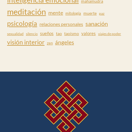
mahamudra
meditación
mente
muerte
mitología
paz
psicología
sanación
relaciones personales
valores
sueños
tao
taoísmo
sexualidad
silencio
viajes de poder
visión interior
ángeles
zen