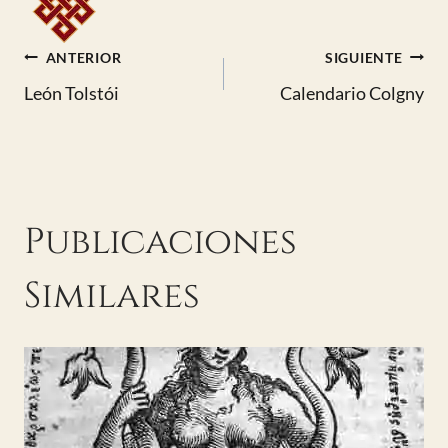
Navegación
ANTERIOR
SIGUIENTE
León Tolstói
Calendario Colgny
de
entradas
Publicaciones
Similares