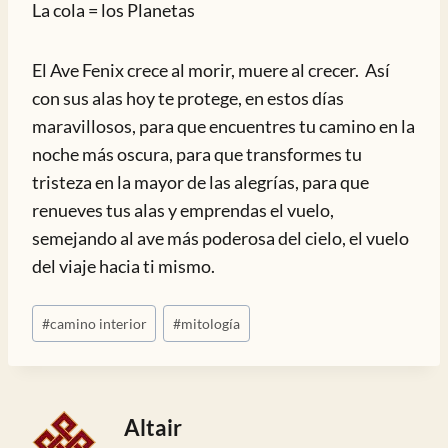
La cola = los Planetas
El Ave Fenix crece al morir, muere al crecer. Así
con sus alas hoy te protege, en estos días
maravillosos, para que encuentres tu camino en la
noche más oscura, para que transformes tu
tristeza en la mayor de las alegrías, para que
renueves tus alas y emprendas el vuelo,
semejando al ave más poderosa del cielo, el vuelo
del viaje hacia ti mismo.
Etiquetas
#
camino interior
#
mitología
de
la
entrada:
Altair