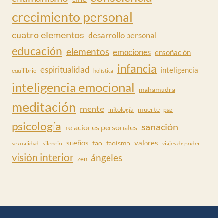
crecimiento personal
cuatro elementos
desarrollo personal
educación
elementos
emociones
ensoñación
infancia
espiritualidad
inteligencia
equilibrio
holística
inteligencia emocional
mahamudra
meditación
mente
muerte
mitología
paz
psicología
sanación
relaciones personales
valores
sueños
tao
taoísmo
sexualidad
silencio
viajes de poder
visión interior
ángeles
zen