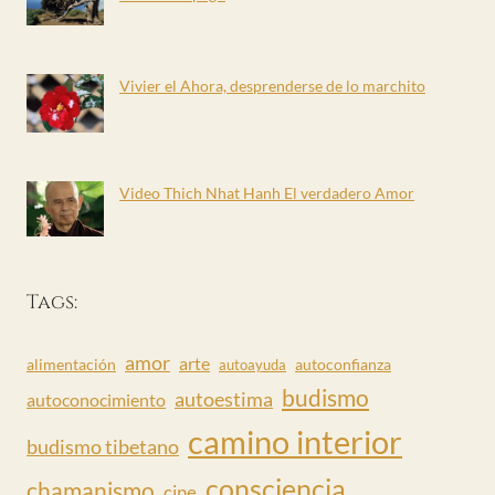
Vivier el Ahora, desprenderse de lo marchito
Video Thich Nhat Hanh El verdadero Amor
Tags:
amor
arte
alimentación
autoconfianza
autoayuda
budismo
autoestima
autoconocimiento
camino interior
budismo tibetano
consciencia
chamanismo
cine