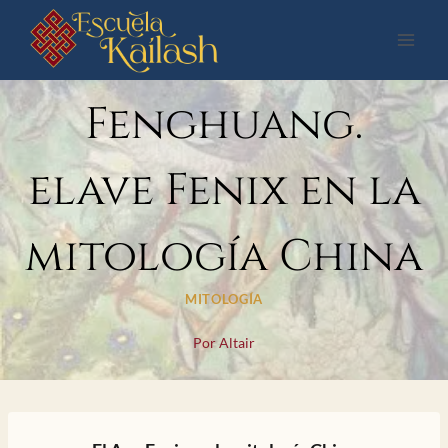
Saltar
al
contenido
Fenghuang.
elave Fenix en la
mitología China
MITOLOGÍA
Por
Altair