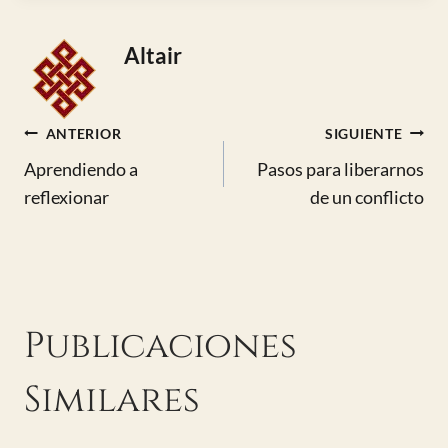
entrada:
Altair
Navegación
ANTERIOR
SIGUIENTE
Aprendiendo a
Pasos para liberarnos
de
reflexionar
de un conflicto
entradas
Publicaciones
Similares