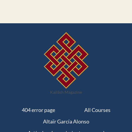
Kailãsh Magazine
404 error page
All Courses
Altaïr García Alonso