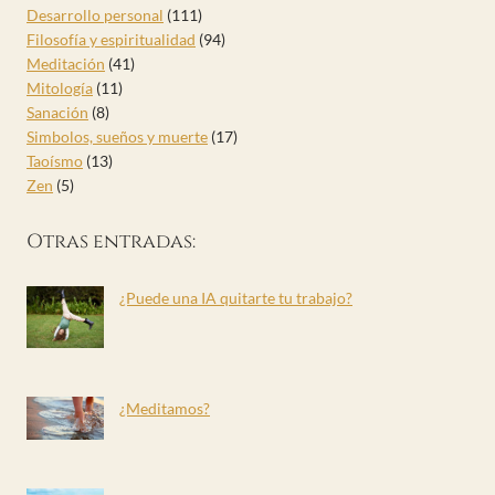
Desarrollo personal
(111)
Filosofía y espiritualidad
(94)
Meditación
(41)
Mitología
(11)
Sanación
(8)
Simbolos, sueños y muerte
(17)
Taoísmo
(13)
Zen
(5)
Otras entradas:
¿Puede una IA quitarte tu trabajo?
¿Meditamos?