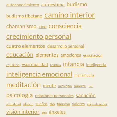
budismo
autoestima
autoconocimiento
camino interior
budismo tibetano
consciencia
chamanismo
cine
crecimiento personal
cuatro elementos
desarrollo personal
educación
elementos
emociones
ensoñación
infancia
espiritualidad
inteligencia
equilibrio
holística
inteligencia emocional
mahamudra
meditación
mente
muerte
mitología
paz
psicología
sanación
relaciones personales
valores
sueños
tao
taoísmo
sexualidad
silencio
viajes de poder
visión interior
ángeles
zen