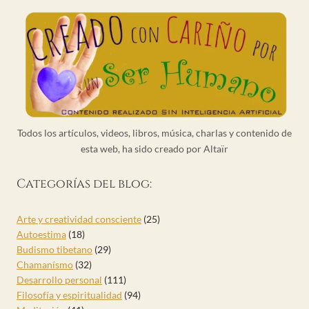
Todos los artículos, videos, libros, música, charlas y contenido de
esta web, ha sido creado por Altaïr
Categorías del blog:
Arte y creatividad consciente
(25)
Autoestima
(18)
Budismo tibetano
(29)
Chamanísmo
(32)
Desarrollo personal
(111)
Filosofía y espiritualidad
(94)