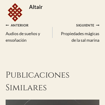
Altair
Navegación
ANTERIOR
SIGUIENTE
Audios de sueños y
Propiedades mágicas
de
ensoñación
de la sal marina
entradas
Publicaciones
Similares