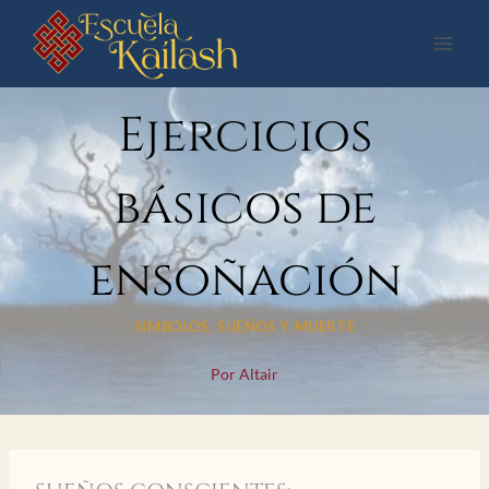
Saltar
al
contenido
Ejercicios
básicos de
ensoñación
SIMBOLOS, SUEÑOS Y MUERTE
Por
Altair