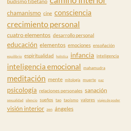
budismo tibetano
consciencia
chamanismo
cine
crecimiento personal
cuatro elementos
desarrollo personal
educación
elementos
emociones
ensoñación
infancia
espiritualidad
inteligencia
equilibrio
holística
inteligencia emocional
mahamudra
meditación
mente
muerte
mitología
paz
psicología
sanación
relaciones personales
valores
sueños
tao
taoísmo
sexualidad
silencio
viajes de poder
visión interior
ángeles
zen