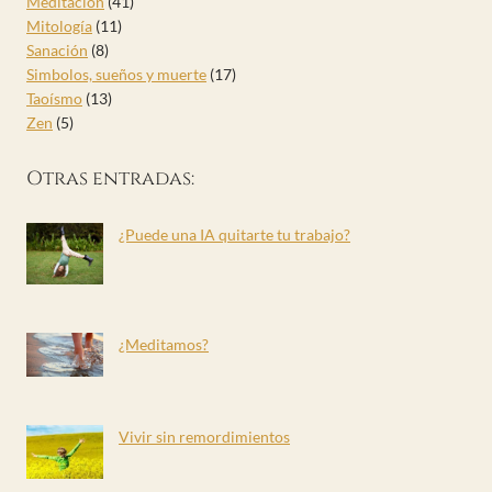
Meditación
(41)
Mitología
(11)
Sanación
(8)
Simbolos, sueños y muerte
(17)
Taoísmo
(13)
Zen
(5)
Otras entradas:
¿Puede una IA quitarte tu trabajo?
¿Meditamos?
Vivir sin remordimientos