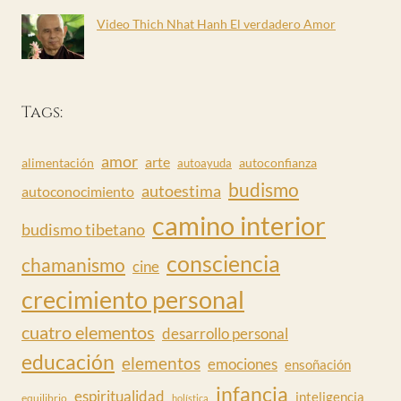
Video Thich Nhat Hanh El verdadero Amor
Tags:
amor
arte
alimentación
autoconfianza
autoayuda
budismo
autoestima
autoconocimiento
camino interior
budismo tibetano
consciencia
chamanismo
cine
crecimiento personal
cuatro elementos
desarrollo personal
educación
elementos
emociones
ensoñación
infancia
espiritualidad
inteligencia
equilibrio
holística