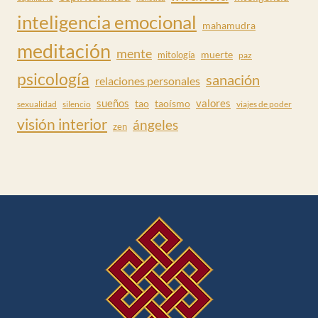
inteligencia emocional
mahamudra
meditación
mente
muerte
mitología
paz
psicología
sanación
relaciones personales
valores
sueños
tao
taoísmo
sexualidad
silencio
viajes de poder
visión interior
ángeles
zen