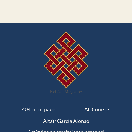
Kailãsh Magazine
404 error page
All Courses
Altaïr García Alonso