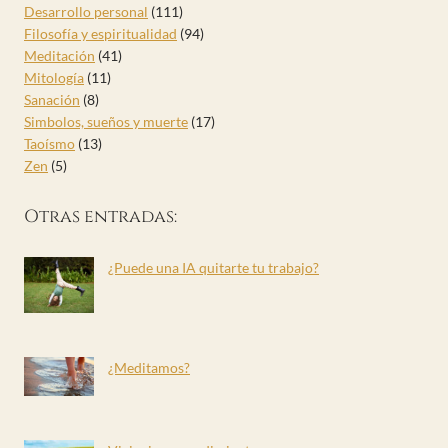
Desarrollo personal
(111)
Filosofía y espiritualidad
(94)
Meditación
(41)
Mitología
(11)
Sanación
(8)
Simbolos, sueños y muerte
(17)
Taoísmo
(13)
Zen
(5)
Otras entradas:
¿Puede una IA quitarte tu trabajo?
¿Meditamos?