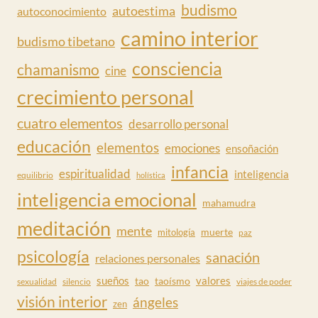
budismo
autoestima
autoconocimiento
camino interior
budismo tibetano
consciencia
chamanismo
cine
crecimiento personal
cuatro elementos
desarrollo personal
educación
elementos
emociones
ensoñación
infancia
espiritualidad
inteligencia
equilibrio
holística
inteligencia emocional
mahamudra
meditación
mente
muerte
mitología
paz
psicología
sanación
relaciones personales
valores
sueños
tao
taoísmo
sexualidad
silencio
viajes de poder
visión interior
ángeles
zen