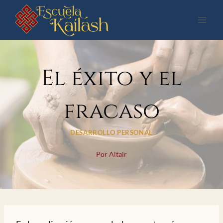
Saltar
al
contenido
El éxito y el
fracaso
DESARROLLO PERSONAL
Por
Altair