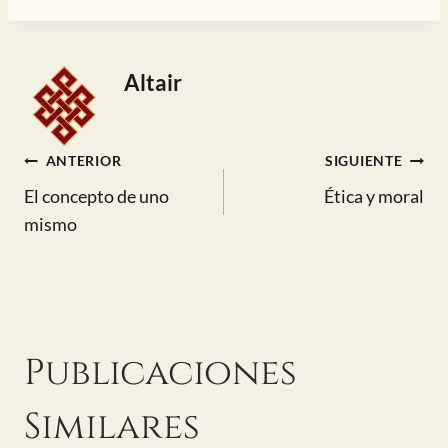
entrada:
Altair
Navegación
ANTERIOR
SIGUIENTE
El concepto de uno
Ética y moral
de
mismo
entradas
Publicaciones
Similares