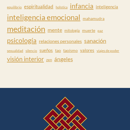
infancia
espiritualidad
inteligencia
equilibrio
holística
inteligencia emocional
mahamudra
meditación
mente
muerte
mitología
paz
psicología
sanación
relaciones personales
valores
sueños
tao
taoísmo
sexualidad
silencio
viajes de poder
visión interior
ángeles
zen