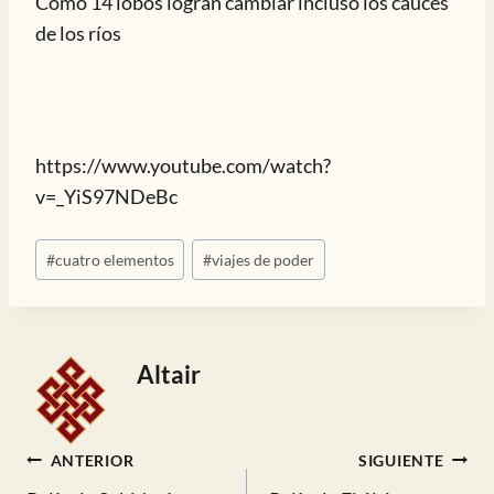
Cómo 14 lobos logran cambiar incluso los cauces
de los ríos
https://www.youtube.com/watch?
v=_YiS97NDeBc
Etiquetas
#
cuatro elementos
#
viajes de poder
de
la
entrada:
Altair
Navegación
ANTERIOR
SIGUIENTE