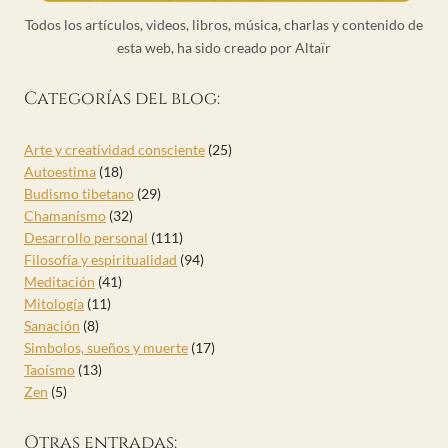
Todos los artículos, videos, libros, música, charlas y contenido de
esta web, ha sido creado por Altaïr
Categorías del blog:
Arte y creatividad consciente
(25)
Autoestima
(18)
Budismo tibetano
(29)
Chamanísmo
(32)
Desarrollo personal
(111)
Filosofía y espiritualidad
(94)
Meditación
(41)
Mitología
(11)
Sanación
(8)
Simbolos, sueños y muerte
(17)
Taoísmo
(13)
Zen
(5)
Otras entradas: