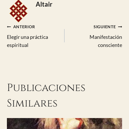
Altair
Navegación
ANTERIOR
SIGUIENTE
Elegir una práctica
Manifestación
de
espiritual
consciente
entradas
Publicaciones
Similares