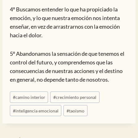
4º Buscamos entender lo que ha propiciado la
emoción, y lo que nuestra emoción nos intenta
enseñar, en vez de arrastrarnos con la emoción
hacia el dolor.
5º Abandonamos la sensación de que tenemos el
control del futuro, y comprendemos que las
consecuencias de nuestras acciones y el destino
en general, no depende tanto de nosotros.
Etiquetas
#
camino interior
#
crecimiento personal
de
la
#
inteligencia emocional
#
taoísmo
entrada: