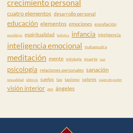
crecimiento personal
cuatro elementos
desarrollo personal
educación
elementos
emociones
ensoñación
infancia
espiritualidad
inteligencia
equilibrio
holística
inteligencia emocional
mahamudra
meditación
mente
muerte
mitología
paz
psicología
sanación
relaciones personales
valores
sueños
tao
taoísmo
sexualidad
silencio
viajes de poder
visión interior
ángeles
zen