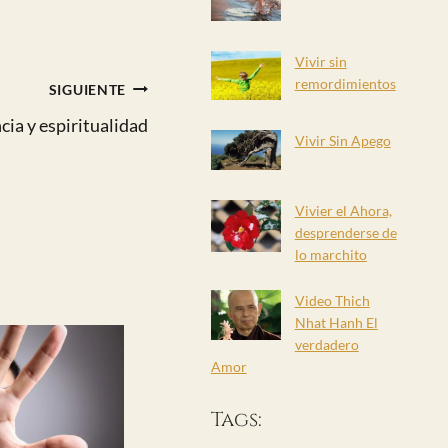
Vivir sin
remordimientos
SIGUIENTE
cia y espiritualidad
Vivir Sin Apego
Vivier el Ahora,
desprenderse de
lo marchito
Video Thich
Nhat Hanh El
verdadero
Amor
Tags: