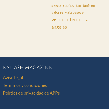
sueños
tao
taoísmo
silencio
valores
viajes de poder
visión interior
zen
ángeles
KAILÃSH MAGAZINE
Aviso legal
Términos y condiciones
Política de privacidad de APPs