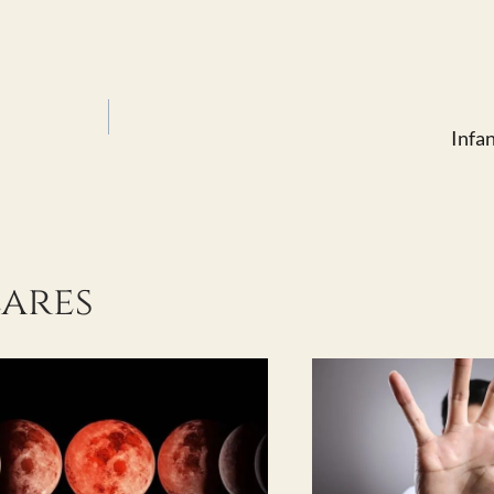
Infan
lares