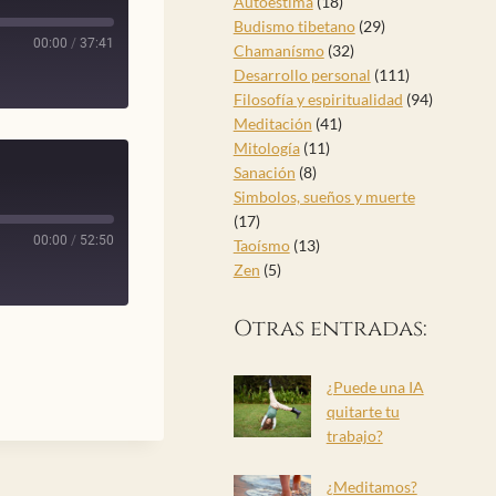
Autoestima
(18)
Budismo tibetano
(29)
00:00
/
37:41
Chamanísmo
(32)
Desarrollo personal
(111)
Filosofía y espiritualidad
(94)
Meditación
(41)
Mitología
(11)
Sanación
(8)
Simbolos, sueños y muerte
(17)
00:00
/
52:50
Taoísmo
(13)
Zen
(5)
Otras entradas:
¿Puede una IA
quitarte tu
trabajo?
¿Meditamos?