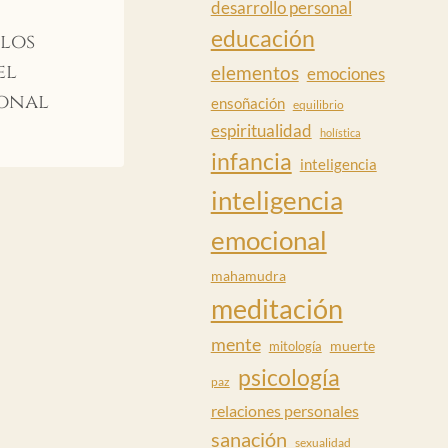
desarrollo personal
educación
 los
el
elementos
emociones
sonal
ensoñación
equilibrio
espiritualidad
holística
infancia
inteligencia
inteligencia
emocional
mahamudra
meditación
mente
muerte
mitología
psicología
paz
relaciones personales
sanación
sexualidad