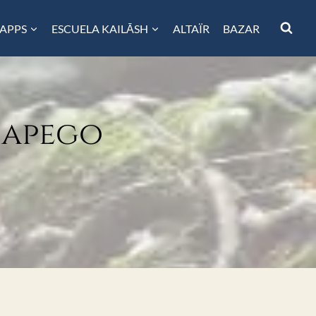
 APPS
ESCUELA KAILĀSH
ALTAÏR
BAZAR
esapego