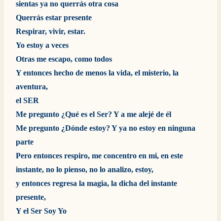
sientas ya no querrás otra cosa
Querrás estar presente
Respirar, vivir, estar.
Yo estoy a veces
Otras me escapo, como todos
Y entonces hecho de menos la vida, el misterio, la
aventura,
el SER
Me pregunto ¿Qué es el Ser? Y a me alejé de él
Me pregunto ¿Dónde estoy? Y ya no estoy en ninguna
parte
Pero entonces respiro, me concentro en mi, en este
instante, no lo pienso, no lo analizo, estoy,
y entonces regresa la magia, la dicha del instante
presente,
Y el Ser Soy Yo