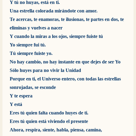
Y tú no huyas, está en ti.
Una estrella colorada mirándote con amor.
Te acercas, te enamoras, te ilusionas, te partes en dos, te
eliminas y vuelves a nacer
Y cuando la miras a los ojos, siempre fuiste tú
Yo siempre fui tú.
Tú siempre fuiste yo.
No hay cambio, no hay instante en que dejes de ser Yo
Sólo huyes para no vivir la Unidad
Porque en ti, el Universo entero, con todas las estrellas
sonrojadas, se esconde
Y te espera
Y está
Eres tú quien falta cuando huyes de ti.
Eres tú quien está viviendo el presente
Ahora, respira, siente, habla, piensa, camina,