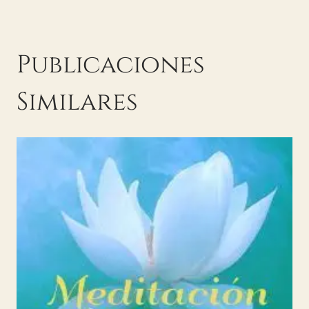
Publicaciones
Similares