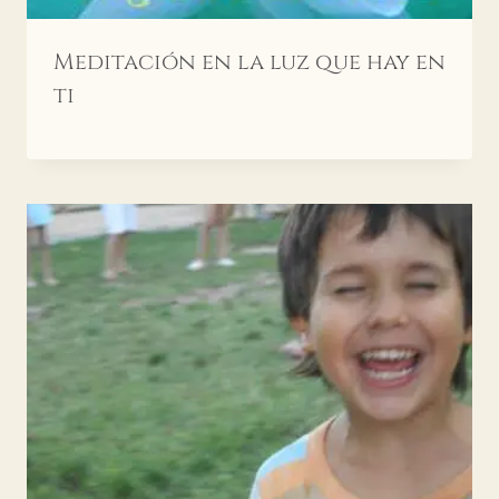
Meditación en la luz que hay en
ti