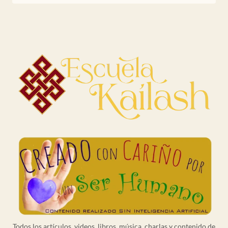
Todos los artículos, videos, libros, música, charlas y contenido de