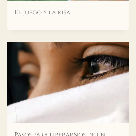
El juego y la risa
Pasos para liberarnos de un