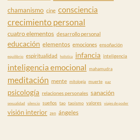
consciencia
chamanismo
cine
crecimiento personal
cuatro elementos
desarrollo personal
educación
elementos
emociones
ensoñación
infancia
espiritualidad
inteligencia
equilibrio
holística
inteligencia emocional
mahamudra
meditación
mente
muerte
mitología
paz
psicología
sanación
relaciones personales
valores
sueños
tao
taoísmo
sexualidad
silencio
viajes de poder
visión interior
ángeles
zen