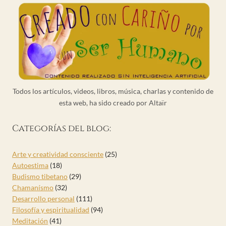
Todos los artículos, videos, libros, música, charlas y contenido de
esta web, ha sido creado por Altaïr
Categorías del blog:
Arte y creatividad consciente
(25)
Autoestima
(18)
Budismo tibetano
(29)
Chamanísmo
(32)
Desarrollo personal
(111)
Filosofía y espiritualidad
(94)
Meditación
(41)