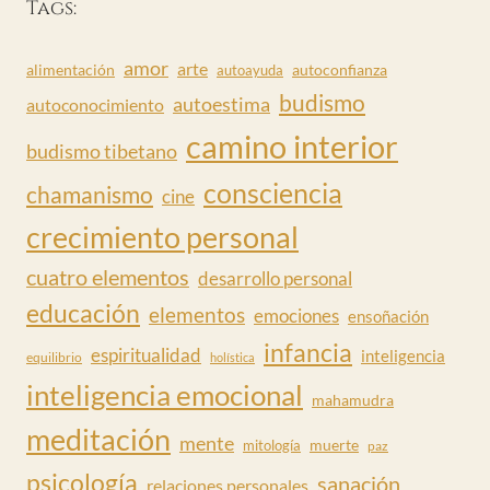
Tags:
amor
arte
alimentación
autoconfianza
autoayuda
budismo
autoestima
autoconocimiento
camino interior
budismo tibetano
consciencia
chamanismo
cine
crecimiento personal
cuatro elementos
desarrollo personal
educación
elementos
emociones
ensoñación
infancia
espiritualidad
inteligencia
equilibrio
holística
inteligencia emocional
mahamudra
meditación
mente
muerte
mitología
paz
psicología
sanación
relaciones personales