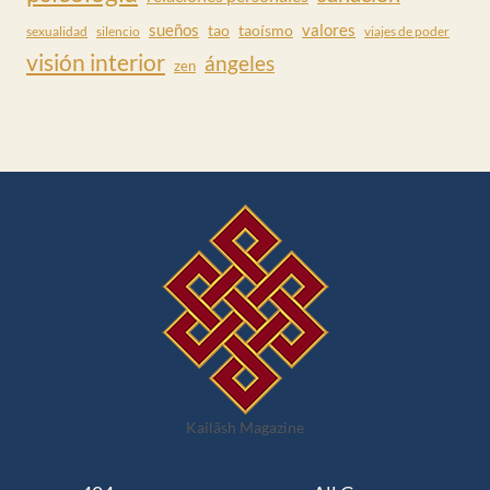
valores
sueños
tao
taoísmo
sexualidad
silencio
viajes de poder
visión interior
ángeles
zen
Kailãsh Magazine