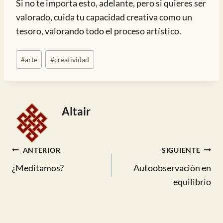
Si no te importa esto, adelante, pero si quieres ser
valorado, cuida tu capacidad creativa como un
tesoro, valorando todo el proceso artístico.
Etiquetas
#
arte
#
creatividad
de
la
entrada:
Altair
Navegación
ANTERIOR
SIGUIENTE
¿Meditamos?
Autoobservación en
de
equilibrio
entradas