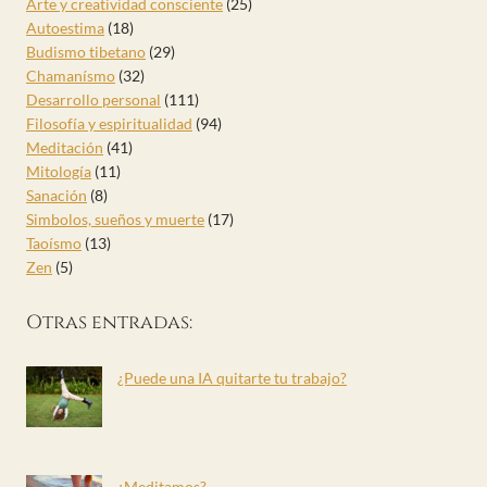
Arte y creatividad consciente
(25)
Autoestima
(18)
Budismo tibetano
(29)
Chamanísmo
(32)
Desarrollo personal
(111)
Filosofía y espiritualidad
(94)
Meditación
(41)
Mitología
(11)
Sanación
(8)
Simbolos, sueños y muerte
(17)
Taoísmo
(13)
Zen
(5)
Otras entradas:
¿Puede una IA quitarte tu trabajo?
¿Meditamos?