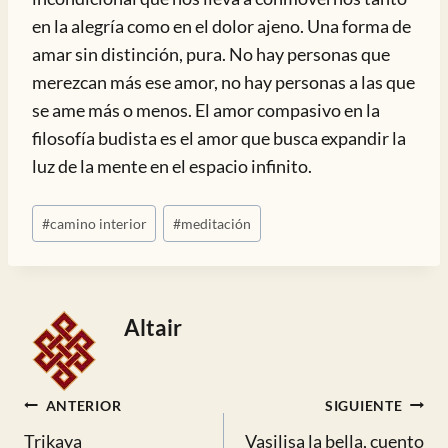
en la alegría como en el dolor ajeno. Una forma de
amar sin distinción, pura. No hay personas que
merezcan más ese amor, no hay personas a las que
se ame más o menos. El amor compasivo en la
filosofía budista es el amor que busca expandir la
luz de la mente en el espacio infinito.
Etiquetas
#
camino interior
#
meditación
de
la
entrada:
Altair
Navegación
ANTERIOR
SIGUIENTE
Trikaya
Vasilisa la bella, cuento