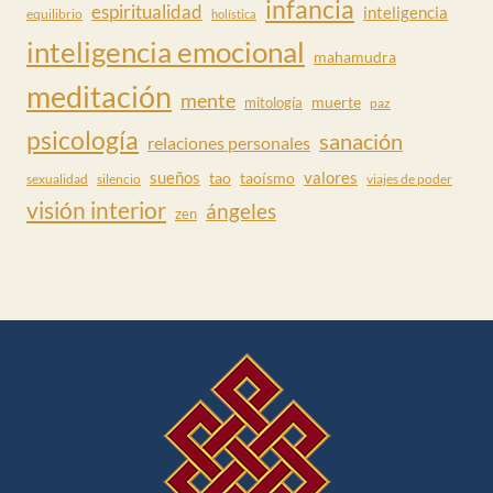
infancia
espiritualidad
inteligencia
equilibrio
holística
inteligencia emocional
mahamudra
meditación
mente
muerte
mitología
paz
psicología
sanación
relaciones personales
valores
sueños
tao
taoísmo
sexualidad
silencio
viajes de poder
visión interior
ángeles
zen