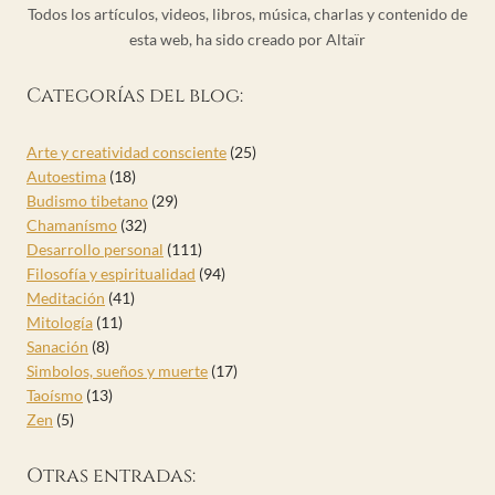
Todos los artículos, videos, libros, música, charlas y contenido de
esta web, ha sido creado por Altaïr
Categorías del blog:
Arte y creatividad consciente
(25)
Autoestima
(18)
Budismo tibetano
(29)
Chamanísmo
(32)
Desarrollo personal
(111)
Filosofía y espiritualidad
(94)
Meditación
(41)
Mitología
(11)
Sanación
(8)
Simbolos, sueños y muerte
(17)
Taoísmo
(13)
Zen
(5)
Otras entradas: