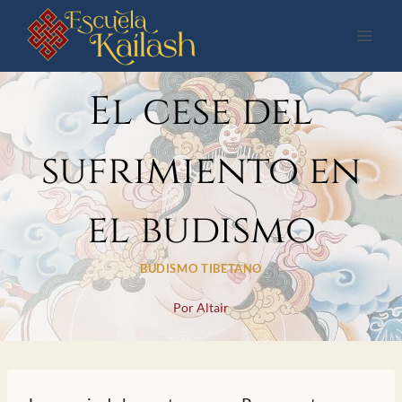
Saltar
al
contenido
El cese del
sufrimiento en
el budismo
BUDISMO TIBETANO
Por
Altair