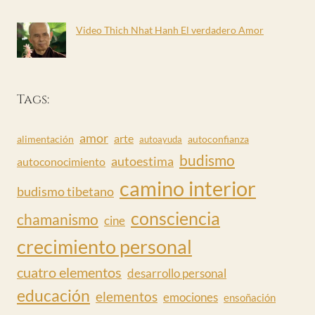
Video Thich Nhat Hanh El verdadero Amor
Tags:
amor
arte
alimentación
autoconfianza
autoayuda
budismo
autoestima
autoconocimiento
camino interior
budismo tibetano
consciencia
chamanismo
cine
crecimiento personal
cuatro elementos
desarrollo personal
educación
elementos
emociones
ensoñación