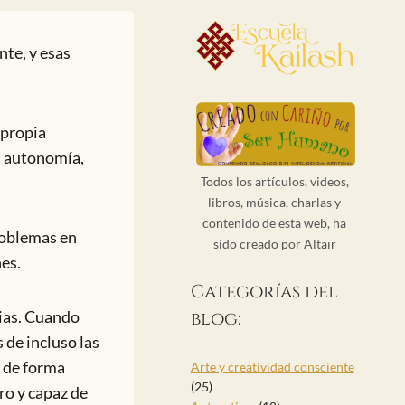
te, y esas
 propia
a autonomía,
Todos los artículos, videos,
libros, música, charlas y
contenido de esta web, ha
problemas en
sido creado por Altaïr
nes.
Categorías del
pias. Cuando
blog:
 de incluso las
 de forma
Arte y creatividad consciente
(25)
ro y capaz de