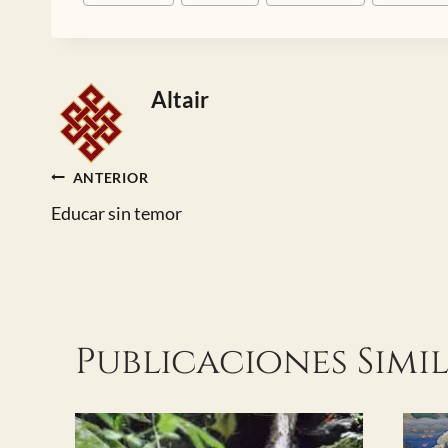
de
la
entrada:
Altair
Navegación
ANTERIOR
Educar sin temor
de
entradas
Publicaciones Simi