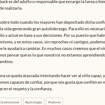
ck es del adulto o responsable que encargo la tarea o bien
e realizarla.
 sobre todo cuando los mayores han depositado dicha confia
 la vida generando gran autoliderazgo. Para ello es necesari
ólo y actué en base a sus decisiones. Por su puesto que hab
 mismo, y en estos casos, sin reproches ni castigos, podem
e le ayudará a cambiar. En muchos casos creemos que el ni
emos pensar qué es lo que nosotros no estamos aprendiend
cambios.
na se queda atascada intentando hacer ver al niño capaz, 
mos capaces de confiar, porque nos gusta que confíen en 
en el respeto y la confianza.
cia emocional
#
psicología
#
valores