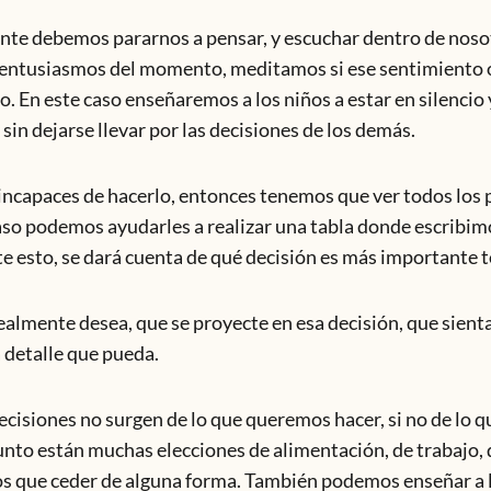
ente debemos pararnos a pensar, y escuchar dentro de nos
or entusiasmos del momento, meditamos si ese sentimiento 
. En este caso enseñaremos a los niños a estar en silencio
in dejarse llevar por las decisiones de los demás.
ncapaces de hacerlo, entonces tenemos que ver todos los p
aso podemos ayudarles a realizar una tabla donde escribim
ante esto, se dará cuenta de qué decisión es más importante 
ealmente desea, que se proyecte en esa decisión, que sienta
 detalle que pueda.
ecisiones no surgen de lo que queremos hacer, si no de lo q
nto están muchas elecciones de alimentación, de trabajo,
 que ceder de alguna forma. También podemos enseñar a l