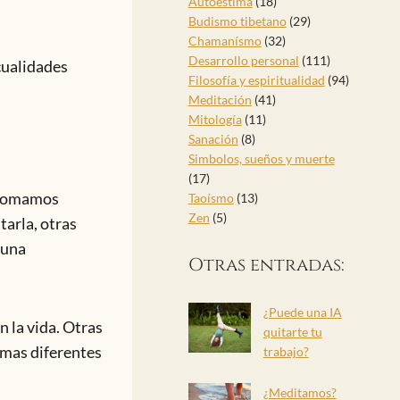
Autoestima
(18)
Budismo tibetano
(29)
Chamanísmo
(32)
Desarrollo personal
(111)
cualidades
Filosofía y espiritualidad
(94)
Meditación
(41)
Mitología
(11)
Sanación
(8)
Simbolos, sueños y muerte
(17)
s tomamos
Taoísmo
(13)
Zen
(5)
tarla, otras
 una
Otras entradas:
¿Puede una IA
 la vida. Otras
quitarte tu
rmas diferentes
trabajo?
¿Meditamos?