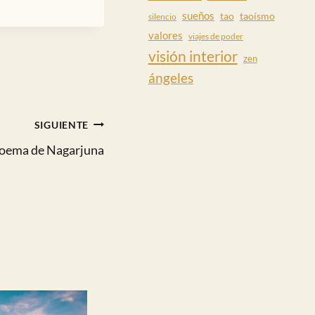
sueños
tao
taoísmo
silencio
valores
viajes de poder
visión interior
zen
ángeles
SIGUIENTE
oema de Nagarjuna