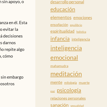
 sin apoyo, o
desarrollo personal
educación
elementos
emociones
nza en él. Esta
ensoñación
equilibrio
o evitar la
espiritualidad
holística
rá decisiones
infancia
inteligencia
os darnos
inteligencia
ño repite algo
o, cómo
emocional
mahamudra
meditación
y sin embargo
mente
muerte
mitología
nosotros
psicología
paz
relaciones personales
sanación
sexualidad