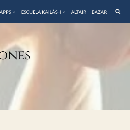
 APPS
ESCUELA KAILĀSH
ALTAÏR
BAZAR
iones