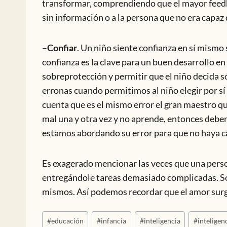
transformar, comprendiendo que el mayor feedba
sin información o a la persona que no era capaz d
–
Confiar
. Un niño siente confianza en sí mismo
confianza es la clave para un buen desarrollo en
sobreprotección y permitir que el niño decida s
erronas cuando permitimos al niño elegir por sí
cuenta que es el mismo error el gran maestro qu
mal una y otra vez y no aprende, entonces deb
estamos abordando su error para que no haya 
Es exagerado mencionar las veces que una perso
entregándole tareas demasiado complicadas. So
mismos. Así podemos recordar que el amor surge 
Etiquetas
#
educación
#
infancia
#
inteligencia
#
inteligen