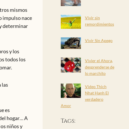
otros mismos
o impulso nace
Vivir sin
remordimientos
 y determinar
Vivir Sin Apego
ros y los
os todos los
Vivier el Ahora,
tomar.
desprenderse de
lo marchito
 las
Video Thich
Nhat Hanh El
verdadero
Amor
ue es
 del hogar… A
Tags:
os niños y