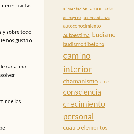
iferenciar las
amor
arte
alimentación
autoconfianza
autoayuda
autoconocimiento
s y sobre todo
budismo
autoestima
ue nos gusta o
budismo tibetano
camino
 de cada uno,
interior
esolver
chamanismo
cine
consciencia
tir de las
crecimiento
personal
cuatro elementos
ebe