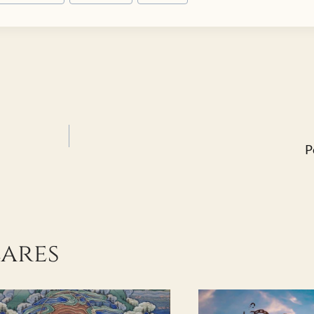
P
lares