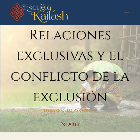
Saltar
al
contenido
Relaciones
exclusivas y el
conflicto de la
exclusión
DESARROLLO PERSONAL
Por
Altair