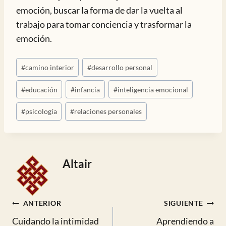
emoción, buscar la forma de dar la vuelta al
trabajo para tomar conciencia y trasformar la
emoción.
Etiquetas
#
camino interior
#
desarrollo personal
de
la
#
educación
#
infancia
#
inteligencia emocional
entrada:
#
psicología
#
relaciones personales
Altair
Navegación
ANTERIOR
SIGUIENTE
Cuidando la intimidad
Aprendiendo a