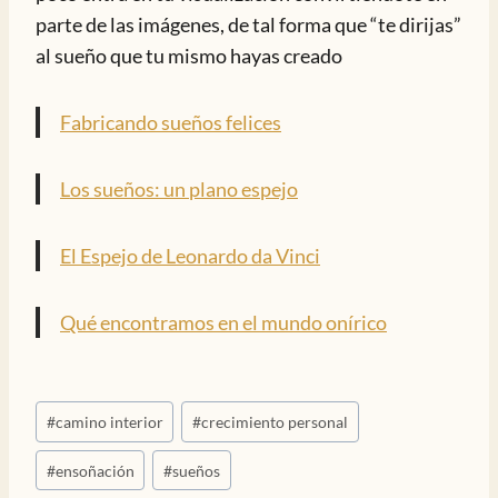
parte de las imágenes, de tal forma que “te dirijas”
al sueño que tu mismo hayas creado
Fabricando sueños felices
Los sueños: un plano espejo
El Espejo de Leonardo da Vinci
Qué encontramos en el mundo onírico
Etiquetas
#
camino interior
#
crecimiento personal
de
la
#
ensoñación
#
sueños