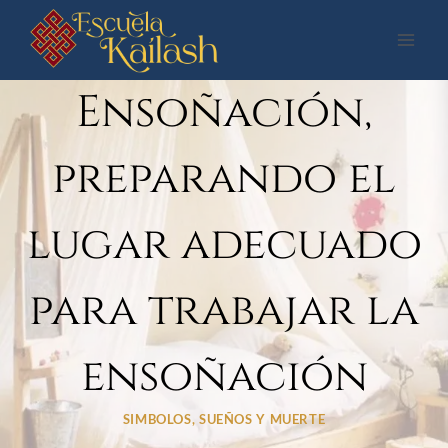
Saltar
al
contenido
Ensoñación,
preparando el
lugar adecuado
para trabajar la
ensoñación
SIMBOLOS, SUEÑOS Y MUERTE