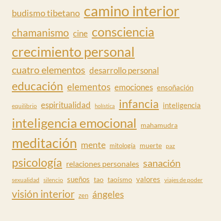
camino interior
budismo tibetano
consciencia
chamanismo
cine
crecimiento personal
cuatro elementos
desarrollo personal
educación
elementos
emociones
ensoñación
infancia
espiritualidad
inteligencia
equilibrio
holística
inteligencia emocional
mahamudra
meditación
mente
muerte
mitología
paz
psicología
sanación
relaciones personales
valores
sueños
tao
taoísmo
sexualidad
silencio
viajes de poder
visión interior
ángeles
zen