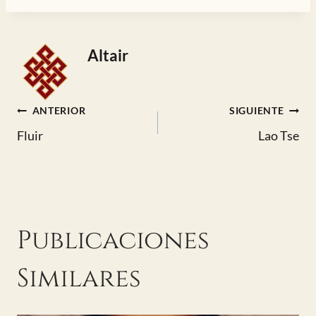
entrada:
Altair
Navegación
ANTERIOR
SIGUIENTE
Fluir
Lao Tse
de
entradas
Publicaciones
Similares